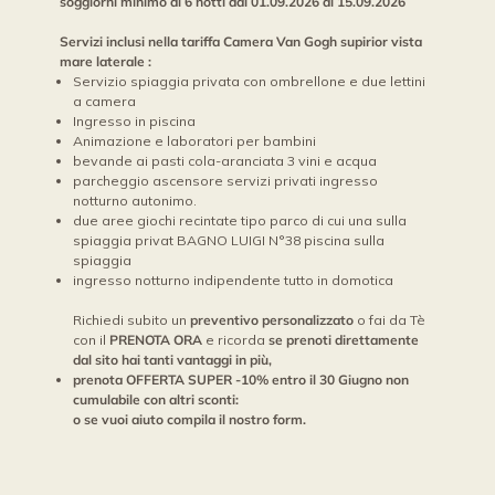
soggiorni minimo di 6 notti dal 01.09.2026 al 15.09.2026
Servizi inclusi nella tariffa Camera Van Gogh supirior vista
mare laterale :
Servizio spiaggia privata con ombrellone e due lettini
a camera
Ingresso in piscina
Animazione e laboratori per bambini
bevande ai pasti cola-aranciata 3 vini e acqua
parcheggio ascensore servizi privati ingresso
notturno autonimo.
due aree giochi recintate tipo parco di cui una sulla
spiaggia privat BAGNO LUIGI N°38 piscina sulla
spiaggia
ingresso notturno indipendente tutto in domotica
Richiedi subito un
preventivo personalizzato
o fai da Tè
con il
PRENOTA ORA
e ricorda
se prenoti direttamente
dal sito hai tanti vantaggi in più,
prenota OFFERTA SUPER -10% entro il 30 Giugno non
cumulabile con altri sconti:
o se vuoi aiuto compila il nostro form.