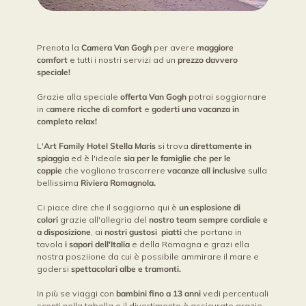
Prenota la
Camera Van Gogh
per avere
maggiore
comfort
e tutti i nostri servizi ad un
prezzo davvero
speciale!
Grazie alla speciale
offerta Van Gogh
potrai soggiornare
in c
amere ricche di comfort
e
goderti una vacanza in
completo relax!
L'
Art Family Hotel Stella Maris
si trova
direttamente in
spiaggia
ed è l'ideale
sia per le famiglie che per le
coppie
che vogliono trascorrere
vacanze all inclusive
sulla
bellissima
Riviera Romagnola.
Ci piace dire che il soggiorno qui è
un esplosione di
colori
grazie all'allegria del
nostro team sempre cordiale e
a disposizione
, ai
nostri gustosi piatti
che portano in
tavola
i sapori dell'Italia
e della Romagna e grazi ella
nostra posziione da cui è possibile ammirare il mare e
godersi
spettacolari albe e tramonti.
In più se viaggi con
bambini fino a 13 anni
vedi percentuali
sconti nella tabella e il divertimento è assicurato grazie