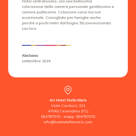
Hotel centralissimo, con una bellissima
colorazione delle camere,personale gentilissimo e
camere pulitissime. Colazione varia ma non
eccezionale. Consigliato per famiglie anche
perché a pochi metri dal bagno 38,convenzionato
con loro
Abelzana
settembre 2024
Art Hotel Stella Maris
Viale Carducci, 321
47042 Cesenatico (FC)
054787070
-
wapp: 054787070
info@hotelstellamaris.com