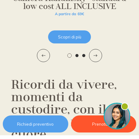
low cost ALL INCLUSIVE
A partire da
69€
Scopri di più
Ricordi da vivere,
momenti da
custodire, con il
mare che resta nel
Richiedi preventivo
Prenota ora
cuore.