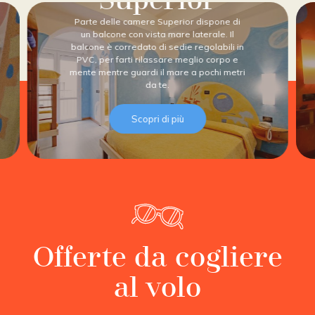
Superior
Parte delle camere Superior dispone di
un balcone con vista mare laterale. Il
balcone è corredato di sedie regolabili in
PVC, per farti rilassare meglio corpo e
mente mentre guardi il mare a pochi metri
da te.
Scopri di più
Offerte da cogliere
al volo