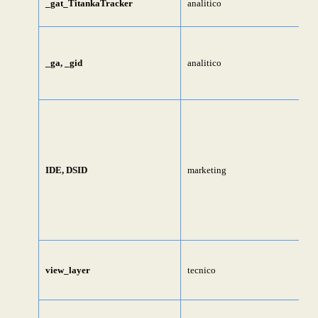
_gat_TitankaTracker
analitico
_ga, _gid
analitico
IDE, DSID
marketing
view_layer
tecnico