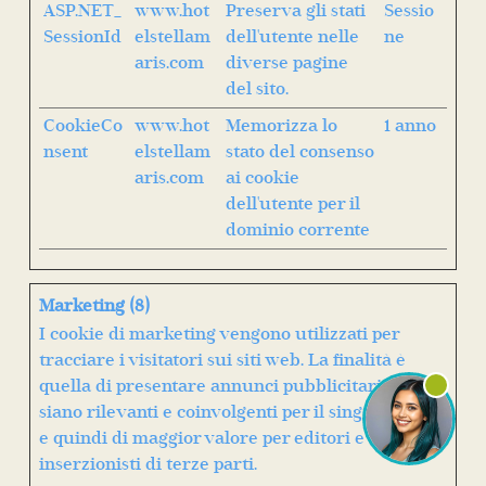
ASP.NET_
www.hot
Preserva gli stati
Sessio
SessionId
elstellam
dell'utente nelle
ne
aris.com
diverse pagine
del sito.
CookieCo
www.hot
Memorizza lo
1 anno
nsent
elstellam
stato del consenso
aris.com
ai cookie
dell'utente per il
dominio corrente
Marketing (8)
I cookie di marketing vengono utilizzati per
tracciare i visitatori sui siti web. La finalità è
quella di presentare annunci pubblicitari che
siano rilevanti e coinvolgenti per il singolo utente
e quindi di maggior valore per editori e
inserzionisti di terze parti.