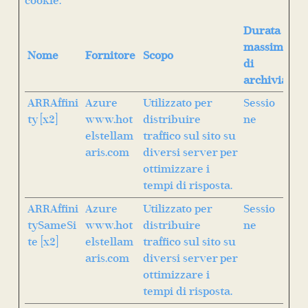
cookie.
Durata
massima
Nome
Fornitore
Scopo
di
archiviazio
ARRAffini
Azure
Utilizzato per
Sessio
ty [x2]
www.hot
distribuire
ne
elstellam
traffico sul sito su
aris.com
diversi server per
ottimizzare i
tempi di risposta.
ARRAffini
Azure
Utilizzato per
Sessio
tySameSi
www.hot
distribuire
ne
te [x2]
elstellam
traffico sul sito su
aris.com
diversi server per
ottimizzare i
tempi di risposta.